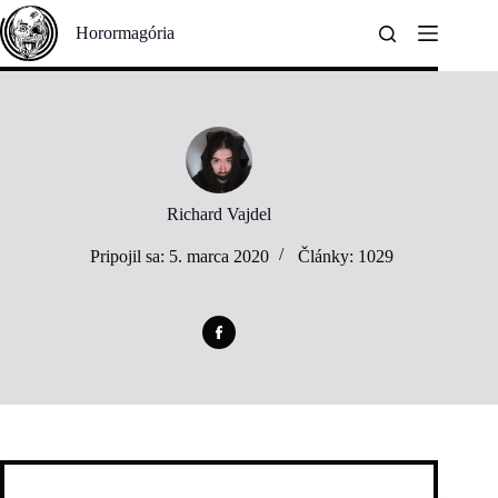
Skip
to
Horormagória
content
Richard Vajdel
Pripojil sa: 5. marca 2020
Články: 1029