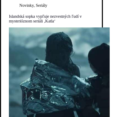
Novinky
,
Seriály
Islandská sopka vypľuje nezvestných ľudí v
mysterióznom seriáli ‚Katla‘