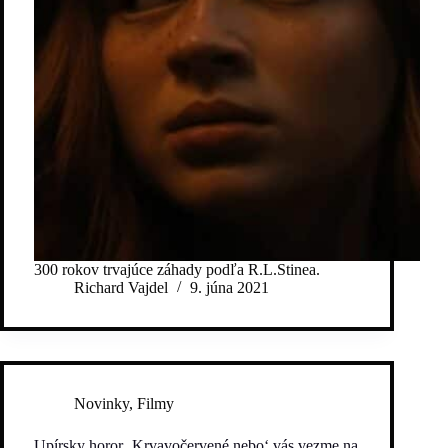
300 rokov trvajúce záhady podľa R.L.Stinea.
Richard Vajdel
9. júna 2021
Novinky
,
Filmy
Upírsky horor ‚Krvavočervené nebo‘ vás vezme na